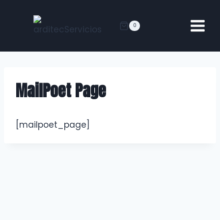
0
MailPoet Page
[mailpoet_page]